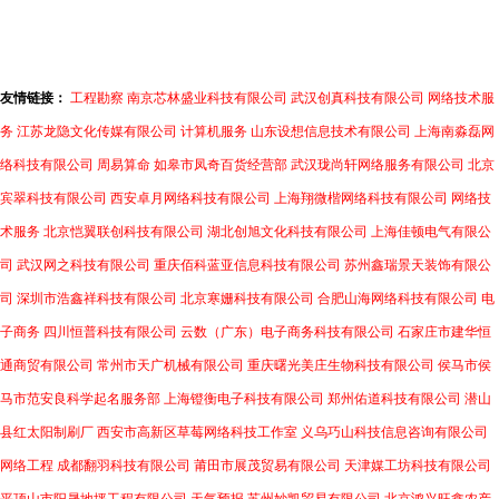
友情链接：
工程勘察
南京芯林盛业科技有限公司
武汉创真科技有限公司
网络技术服
务
江苏龙隐文化传媒有限公司
计算机服务
山东设想信息技术有限公司
上海南淼磊网
络科技有限公司
周易算命
如皋市凤奇百货经营部
武汉珑尚轩网络服务有限公司
北京
宾翠科技有限公司
西安卓月网络科技有限公司
上海翔微楷网络科技有限公司
网络技
术服务
北京恺翼联创科技有限公司
湖北创旭文化科技有限公司
上海佳顿电气有限公
司
武汉网之科技有限公司
重庆佰科蓝亚信息科技有限公司
苏州鑫瑞景天装饰有限公
司
深圳市浩鑫祥科技有限公司
北京寒姗科技有限公司
合肥山海网络科技有限公司
电
子商务
四川恒普科技有限公司
云数（广东）电子商务科技有限公司
石家庄市建华恒
通商贸有限公司
常州市天广机械有限公司
重庆曙光美庄生物科技有限公司
侯马市侯
马市范安良科学起名服务部
上海镫衡电子科技有限公司
郑州佑道科技有限公司
潜山
县红太阳制刷厂
西安市高新区草莓网络科技工作室
义乌巧山科技信息咨询有限公司
网络工程
成都翻羽科技有限公司
莆田市展茂贸易有限公司
天津媒工坊科技有限公司