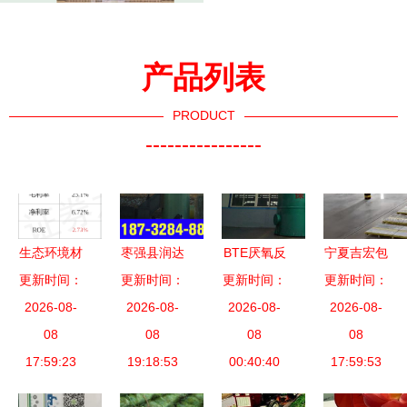
产品列表
PRODUCT
----------------
生态环境材
枣强县润达
BTE厌氧反
宁夏吉宏包
料销售持续
更新时间：
防腐环保设
更新时间：
更新时间：
应器 化工
装正式开业
更新时间：
回暖 元琛
2026-08-
备厂 引领
2026-08-
厂废水处理
2026-08-
建成约4.6
2026-08-
科技9月27
08
生态环境材
08
的高效利器
08
万㎡环保包
08
日主力资金
17:59:23
料销售新趋
19:18:53
与贝特尔环
00:40:40
装智能工
17:59:53
净流入
势
保的品质之
厂，拓展生