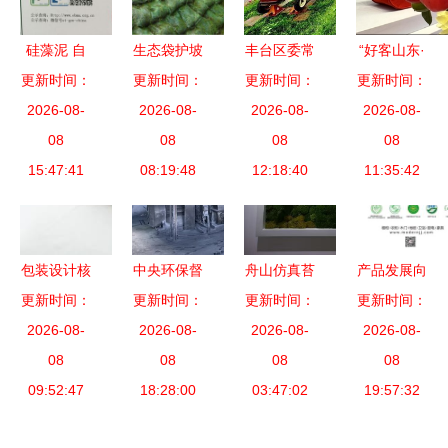
2533.85万
选
态环境材料
元
销售
硅藻泥 自
生态袋护坡
丰台区委常
“好客山东·
然与生态的
更新时间：
绿色堤防的
更新时间：
更新时间：
委会听取
更新时间：
好品山
建筑新选择
2026-08-
创新解决方
2026-08-
2020年生
2026-08-
东”旅游购
2026-08-
08
案——德州
08
态环境保护
08
物大礼包亮
08
15:47:41
众汇土工材
08:19:48
工作汇报，
12:18:40
相旅发大
11:35:42
料引领生态
探索生态价
会，推动生
环境建设
值转化新路
态环境材料
径
转型
包装设计核
中央环保督
舟山仿真苔
产品发展向
心剖析及其
更新时间：
察聚焦咸阳
更新时间：
更新时间：
藓 工厂批
企业立足之
更新时间：
与生态环境
2026-08-
何以沦为大
2026-08-
发与生态环
2026-08-
根本——以
2026-08-
的互动影响
08
气污染“元
08
境材料销售
08
生态环境材
08
09:52:47
18:28:00
凶”欠务
的全景指南
03:47:02
料销售为例
19:57:32
区？叩问责