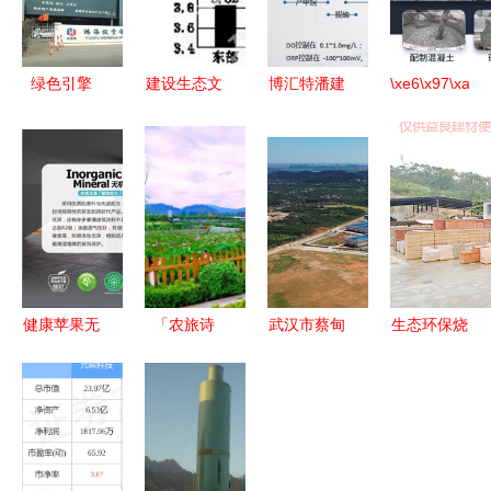
绿色引擎
建设生态文
博汇特潘建
\xe6\x97\xa5\
塑料母粒与
明，守护民
通 环保新
-
生态环境材
族未来
材料与生态
\xe7\xba\xa2\
料的融合之
药剂双翼齐
路
飞，
biodopp微
氧工艺引领
产业变革
健康苹果无
「农旅诗
武汉市蔡甸
生态环保烧
机纳米涂料
瓶」推介指
区重大项目
结砖批发商
防火、防
南 农业生
集中开工
_益良建材_
霉、环保多
态与情景调
投资71.8亿
便宜_风化_
合一的安全
味的无缝烫
元，聚焦生
铺地_实心_
之选！
引道——新
态环境材料
标准