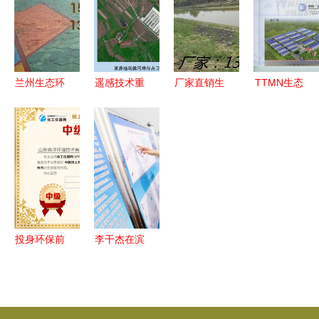
环境安全，
理厂提升环
展策略
促进生态环
保监测能力
保材料销售
的思考
兰州生态环
遥感技术重
厂家直销生
TTMN生态
保工程艺术
塑生态环境
态袋 构筑
环境材料销
压膜路面与
监管新格
绿色屏障，
售 引领绿
压花地坪铺
局，带动生
护航高速路
色建材新未
装材料销售
态环境材料
护坡工程
来
指南
销售新机遇
投身环保前
李干杰在滨
线，森洋环
州调研 统
境为治污注
筹疫情防控
入新动力
与绿色发