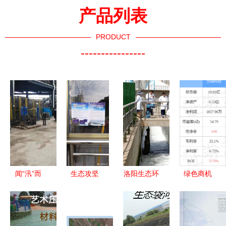
产品列表
PRODUCT
----------------
闻“汛”而
生态攻坚
洛阳生态环
绿色商机
动，株洲生
2018 环保
境监测中心
生态环境材
态环境人全
日志与材料
深入一线，
料销售的市
力守护汛期
销售新里程
助力污水处
场前景与发